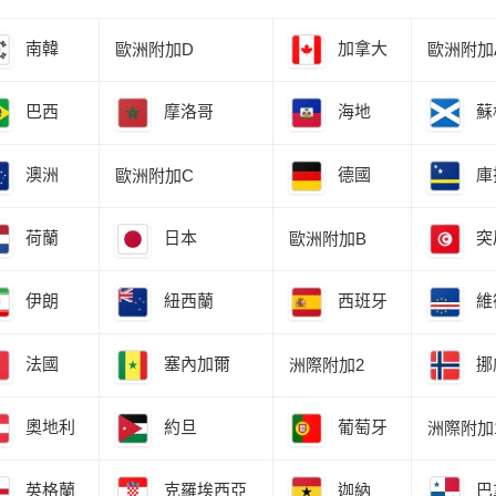
南韓
加拿大
歐洲附加D
歐洲附加
巴西
摩洛哥
海地
蘇
澳洲
德國
庫
歐洲附加C
荷蘭
日本
突
歐洲附加B
伊朗
紐西蘭
西班牙
維
法國
塞內加爾
挪
洲際附加2
奧地利
約旦
葡萄牙
洲際附加
英格蘭
克羅埃西亞
迦納
巴