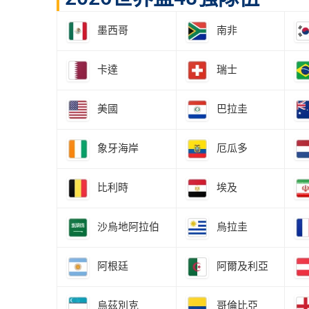
墨西哥
南非
卡達
瑞士
美國
巴拉圭
象牙海岸
厄瓜多
比利時
埃及
沙烏地阿拉伯
烏拉圭
阿根廷
阿爾及利亞
烏茲別克
哥倫比亞