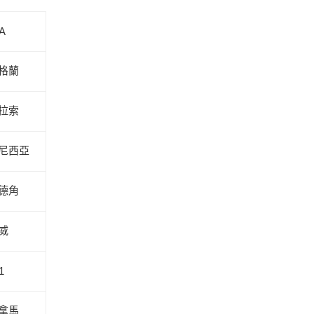
A
格蘭
拉索
尼西亞
德角
威
1
拿馬