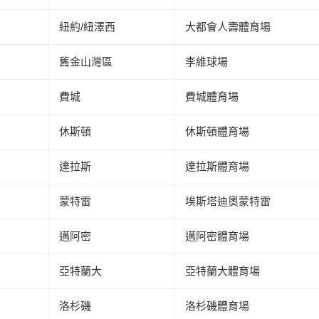
紐約/紐澤西
大都會人壽體育場
舊金山灣區
李維球場
費城
費城體育場
休斯頓
休斯頓體育場
達拉斯
達拉斯體育場
蒙特雷
埃斯塔迪奧蒙特雷
邁阿密
邁阿密體育場
亞特蘭大
亞特蘭大體育場
洛杉磯
洛杉磯體育場