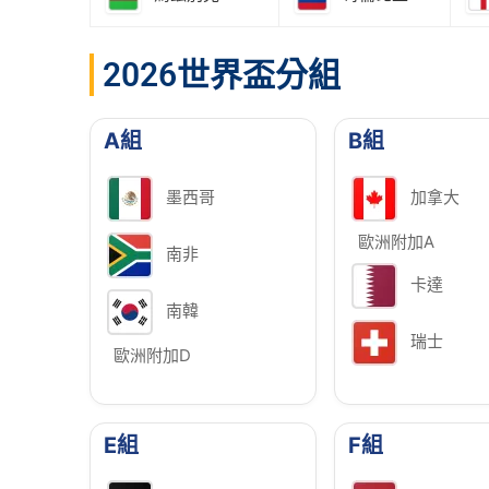
2026世界盃分組
A組
B組
墨西哥
加拿大
歐洲附加A
南非
卡達
南韓
瑞士
歐洲附加D
E組
F組