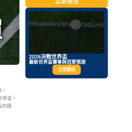
立即投注
2026決戰世界盃
最新世界盃賽事與冠軍預測
魔笛最後一舞【2026克羅埃西亞世界盃名單】戰事告
立即遊玩
杯。
世界盃，
盃的國