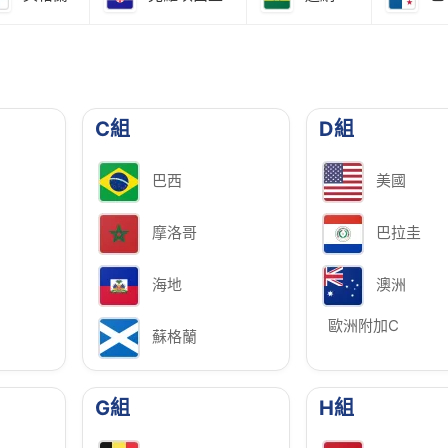
C組
D組
巴西
美國
摩洛哥
巴拉圭
海地
澳洲
歐洲附加C
蘇格蘭
G組
H組