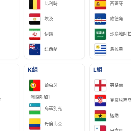
比利時
西班牙
埃及
維德角
伊朗
沙烏地阿
紐西蘭
烏拉圭
K組
L組
葡萄牙
英格蘭
洲際附加1
亞
克羅埃西
烏茲別克
迦納
哥倫比亞
巴拿馬