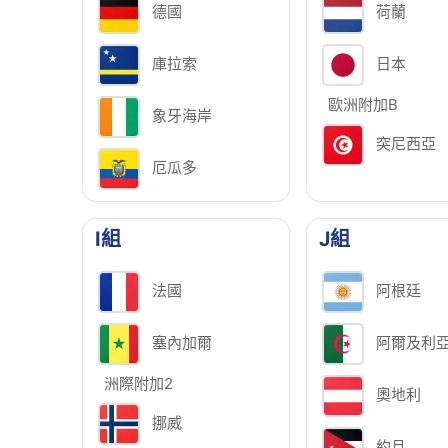
德國
荷蘭
庫拉索
日本
歐洲附加B
象牙海岸
突尼西亞
厄瓜多
I組
J組
法國
阿根廷
塞內加爾
阿爾及利
洲際附加2
奧地利
挪威
約旦