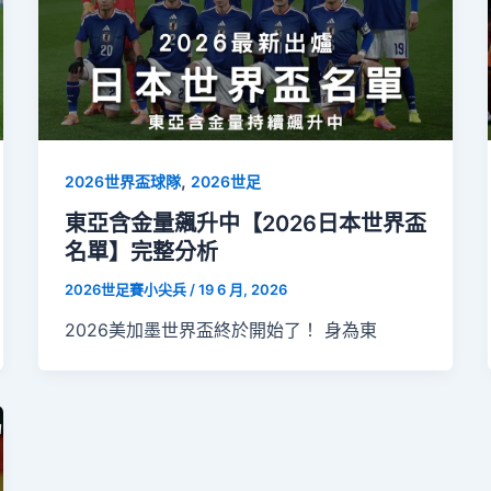
,
2026世界盃球隊
2026世足
東亞含金量飆升中【2026日本世界盃
名單】完整分析
2026世足賽小尖兵
/
19 6 月, 2026
2026美加墨世界盃終於開始了！ 身為東