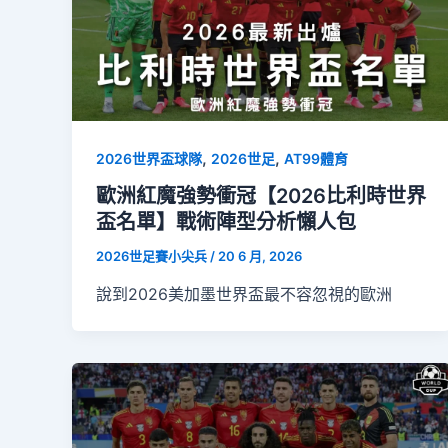
,
,
2026世界盃球隊
2026世足
AT99體育
歐洲紅魔強勢衝冠【2026比利時世界
盃名單】戰術陣型分析懶人包
2026世足賽小尖兵
/
20 6 月, 2026
說到2026美加墨世界盃最不容忽視的歐洲