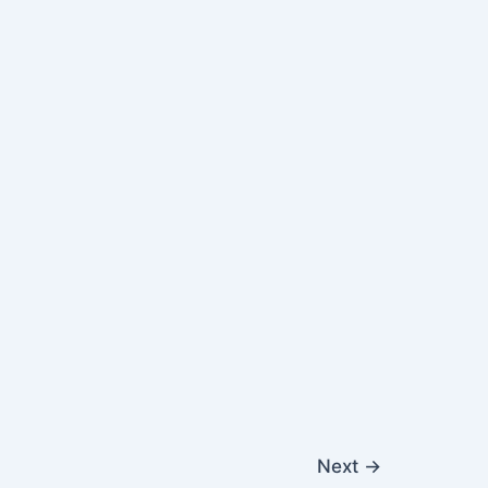
Next
→