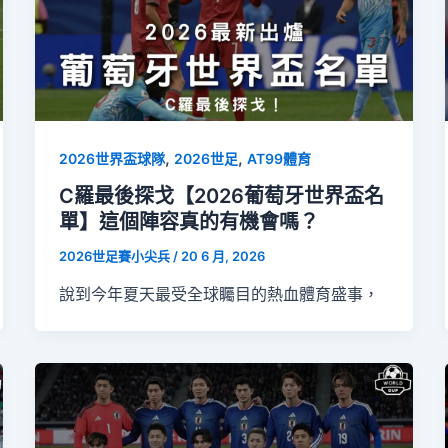
,
,
2026世界盃球隊
2026世足
AT99體育
C羅最後探戈【2026葡萄牙世界盃名
單】這個陣容真的有機會嗎？
2026世足賽小尖兵
/
20 6 月, 2026
說到今年夏天最受全球矚目的熱血體育盛事，