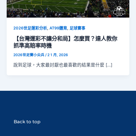
,
,
2026世足運彩分析
AT99體育
足球賽事
【台灣運彩不讓分和局】怎麼買？達人教你
抓準高賠率時機
2026世足賽小尖兵
/
2 1 月, 2026
說到足球，大家最討厭也最喜歡的結果是什麼 […]
Back to top