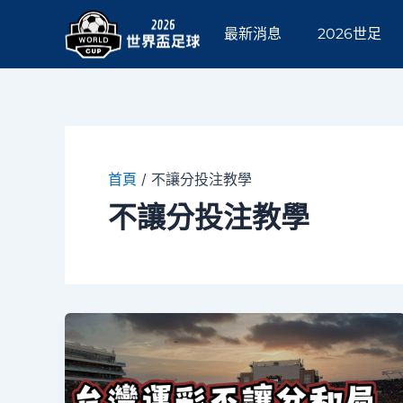
跳
至
最新消息
2026世足
主
要
內
容
首頁
/
不讓分投注教學
不讓分投注教學