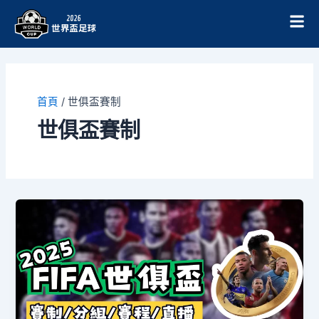
跳
至
主
要
內
容
首頁
/
世俱盃賽制
世俱盃賽制