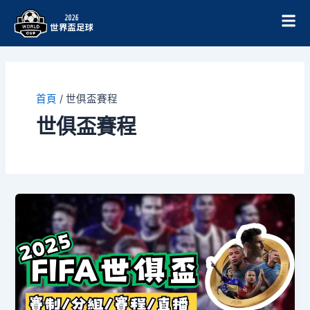
跳
至
主
要
內
容
首頁
/
世俱盃賽程
世俱盃賽程