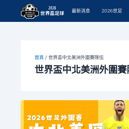
跳
至
最新消息
2026世足
主
要
內
容
首頁
/
世界盃中北美洲外圍賽隊伍
世界盃中北美洲外圍賽