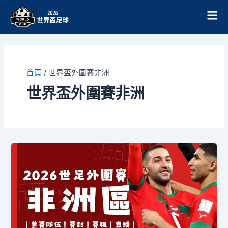
跳
至
主
要
內
容
首頁
/
世界盃外圍賽非洲
世界盃外圍賽非洲