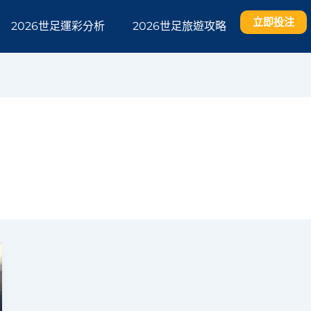
立即投注
2026世足運彩分析
2026世足旅遊攻略