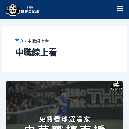
跳
至
主
要
內
容
首頁
/
中職線上看
中職線上看