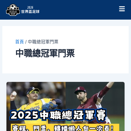
跳
至
主
要
內
容
首頁
/
中職總冠軍門票
中職總冠軍門票