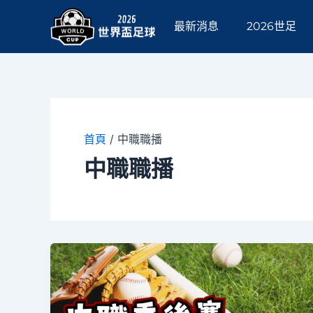
跳
至
最新消息
2026世足
主
要
內
容
首頁
/
中職職播
中職職播