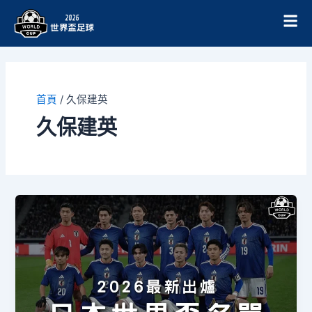
跳
至
主
要
內
容
首頁
/
久保建英
久保建英