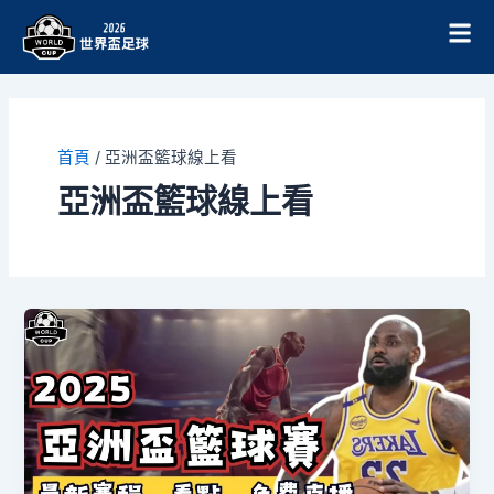
跳
至
主
要
內
容
首頁
/
亞洲盃籃球線上看
亞洲盃籃球線上看