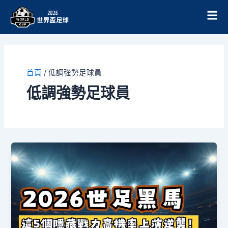
跳
至
主
要
內
容
首頁
/
低調強勢足球員
低調強勢足球員