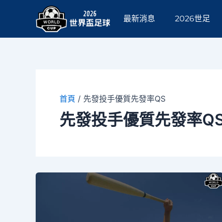
跳
至
最新消息
2026世足
主
要
內
容
首頁
/
先發投手優質先發率QS
先發投手優質先發率Q