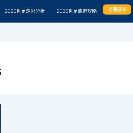
立即投注
2026世足運彩分析
2026世足旅遊攻略
S