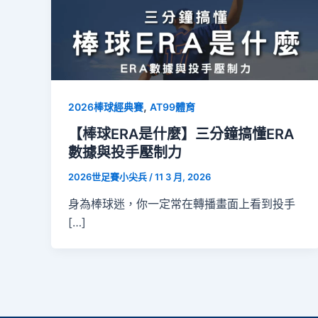
,
2026棒球經典賽
AT99體育
【棒球ERA是什麼】三分鐘搞懂ERA
數據與投手壓制力
2026世足賽小尖兵
/
11 3 月, 2026
身為棒球迷，你一定常在轉播畫面上看到投手
[…]