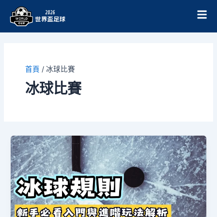
跳
至
主
要
內
容
首頁
/
冰球比賽
冰球比賽