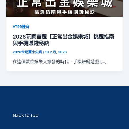
AT99體育
2026玩家首選【正常出金娛樂城】挑選指南
與手機賺錢秘訣
2026世足賽小尖兵
/
19 2 月, 2026
在這個數位娛樂大爆發的時代，手機賺錢遊戲 […]
Back to top