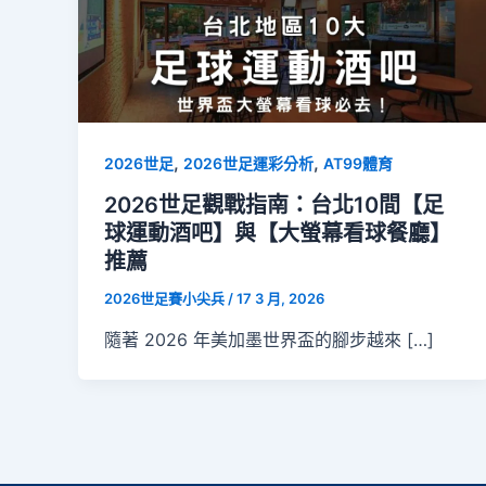
,
,
2026世足
2026世足運彩分析
AT99體育
2026世足觀戰指南：台北10間【足
球運動酒吧】與【大螢幕看球餐廳】
推薦
2026世足賽小尖兵
/
17 3 月, 2026
隨著 2026 年美加墨世界盃的腳步越來 […]