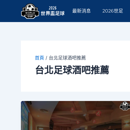
跳
至
最新消息
2026世足
主
要
內
容
首頁
/
台北足球酒吧推薦
台北足球酒吧推薦