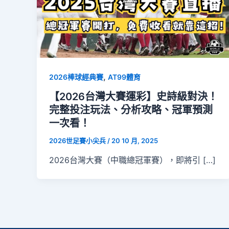
,
2026棒球經典賽
AT99體育
【2026台灣大賽運彩】史詩級對決！
完整投注玩法、分析攻略、冠軍預測
一次看！
2026世足賽小尖兵
/
20 10 月, 2025
2026台灣大賽（中職總冠軍賽），即將引 […]