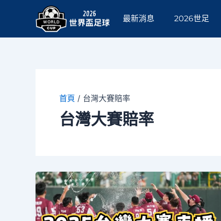
跳
至
最新消息
2026世足
主
要
內
容
首頁
/
台灣大賽賠率
台灣大賽賠率