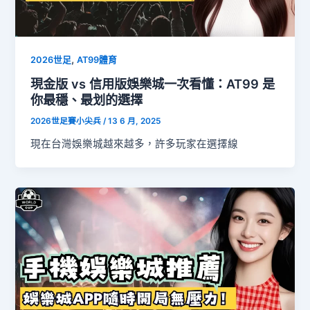
,
2026世足
AT99體育
現金版 vs 信用版娛樂城一次看懂：AT99 是
你最穩、最划的選擇
2026世足賽小尖兵
/
13 6 月, 2025
現在台灣娛樂城越來越多，許多玩家在選擇線