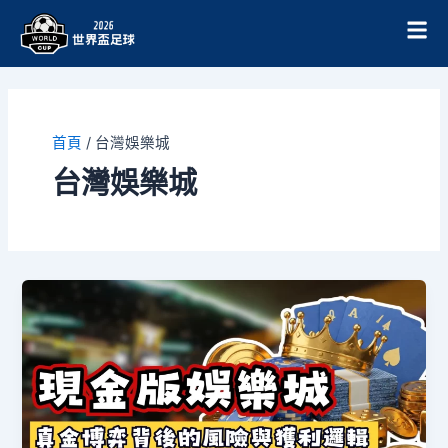
跳
至
主
要
內
容
首頁
/
台灣娛樂城
台灣娛樂城