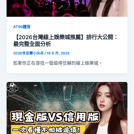
AT99體育
【2026台灣線上娛樂城推薦】排行大公開：
最完整全面分析
2026世足賽小尖兵
/
16 6 月, 2025
如果你正在尋找一個值得信賴的線上娛樂城，