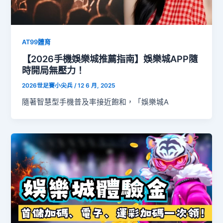
AT99體育
【2026手機娛樂城推薦指南】娛樂城APP隨
時開局無壓力！
2026世足賽小尖兵
/
12 6 月, 2025
隨著智慧型手機普及率接近飽和，「娛樂城A