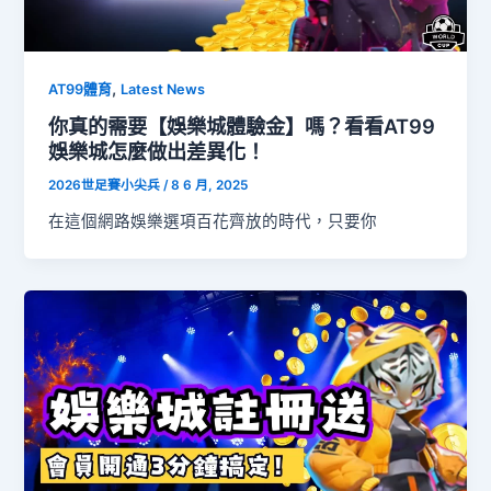
,
AT99體育
Latest News
你真的需要【娛樂城體驗金】嗎？看看AT99
娛樂城怎麼做出差異化！
2026世足賽小尖兵
/
8 6 月, 2025
在這個網路娛樂選項百花齊放的時代，只要你