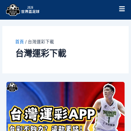
跳
至
主
要
內
容
首頁
/
台灣運彩下載
台灣運彩下載