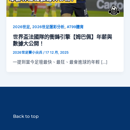
,
,
2026世足
2026世足運彩分析
AT99體育
世界盃法國隊的衝鋒引擎【姆巴佩】年薪與
數據大公開！
2026世足賽小尖兵
/
17 12 月, 2025
一提到當今足壇最快、最狂、最會進球的年輕 […]
Back to top