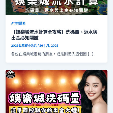
AT99體育
【娛樂城流水計算全攻略】洗碼量、返水與
出金必知關鍵
2026世足賽小尖兵
/
26 1 月, 2026
各位在娛樂城走跳的朋友，或是剛踏入這個圈 […]