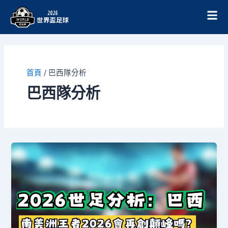
跳
至
主
要
內
容
首頁
/
巴西隊分析
巴西隊分析