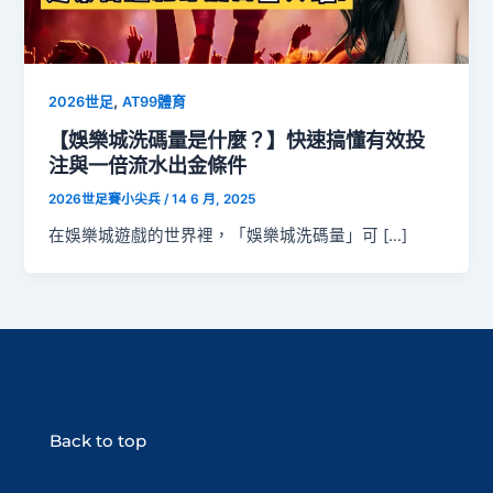
,
2026世足
AT99體育
【娛樂城洗碼量是什麼？】快速搞懂有效投
注與一倍流水出金條件
2026世足賽小尖兵
/
14 6 月, 2025
在娛樂城遊戲的世界裡，「娛樂城洗碼量」可 […]
Back to top