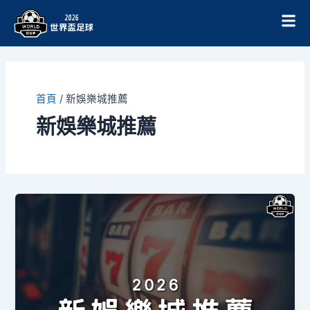
跳
至
主
要
內
容
首頁
/
新娛樂城推薦
新娛樂城推薦