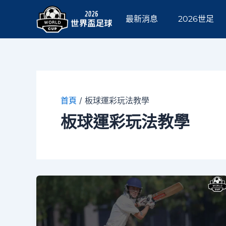
跳
至
最新消息
2026世足
主
要
內
容
首頁
/
板球運彩玩法教學
板球運彩玩法教學