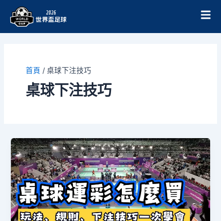
跳
至
主
要
內
容
首頁
/
桌球下注技巧
桌球下注技巧