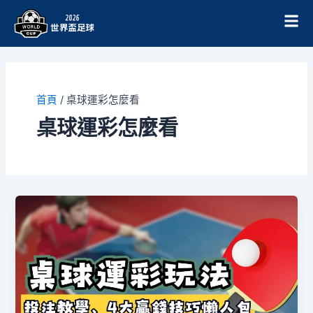
跳
至
主
要
內
容
首頁
/
桌球運彩怎麼看
桌球運彩怎麼看