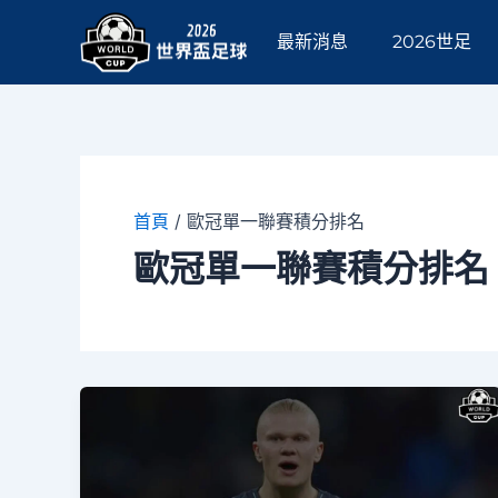
跳
至
最新消息
2026世足
主
要
內
容
首頁
/
歐冠單一聯賽積分排名
歐冠單一聯賽積分排名