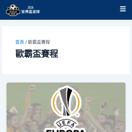
跳
至
主
要
內
容
首頁
/
歐霸盃賽程
歐霸盃賽程