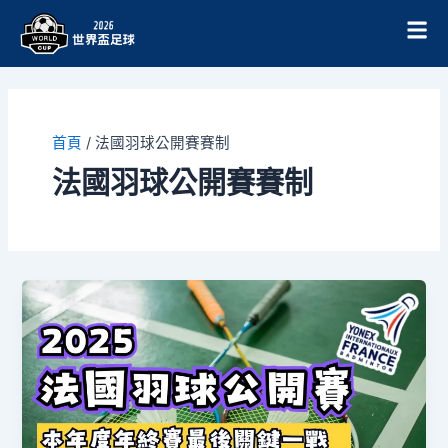
跳
至
主
要
內
容
首頁
/
法國羽球公開賽賽制
法國羽球公開賽賽制