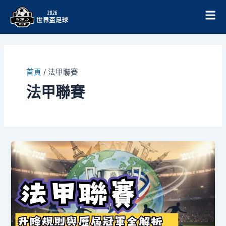
跳
至
主
要
內
容
首頁
/
法甲聯賽
法甲聯賽