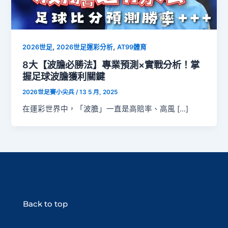
,
,
2026世足
2026世足運彩分析
AT99體育
8大【波膽必勝法】專業預測×實戰分析！掌
握足球波膽獲利關鍵
2026世足賽小尖兵
/
13 5 月, 2025
在運彩世界中，「波膽」一直是高賠率、高風 […]
Back to top