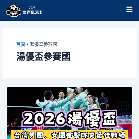
跳
至
主
要
內
容
首頁
/
湯優盃參賽國
湯優盃參賽國