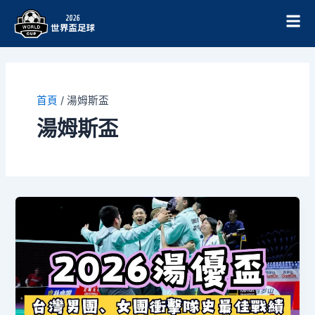
跳
至
主
要
內
容
首頁
/
湯姆斯盃
湯姆斯盃