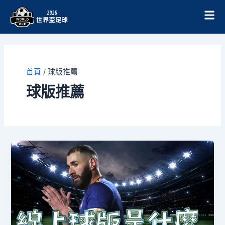
跳
至
主
要
內
容
首頁
/
球版推薦
球版推薦