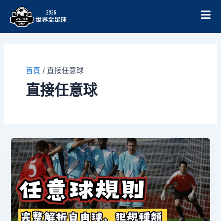
跳
至
主
要
內
容
首頁
/
直接任意球
直接任意球