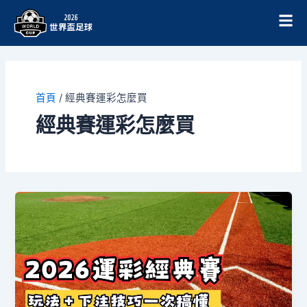
跳
至
主
要
內
容
首頁
/
經典賽運彩怎麼買
經典賽運彩怎麼買