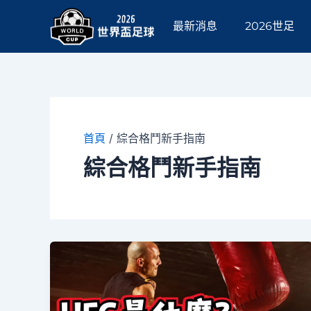
跳
至
最新消息
2026世足
主
要
內
容
首頁
/
綜合格鬥新手指南
綜合格鬥新手指南