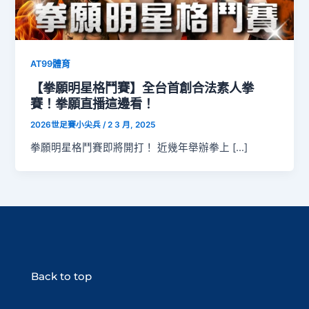
AT99體育
【拳願明星格鬥賽】全台首創合法素人拳
賽！拳願直播這邊看！
2026世足賽小尖兵
/
2 3 月, 2025
拳願明星格鬥賽即將開打！ 近幾年舉辦拳上 […]
Back to top