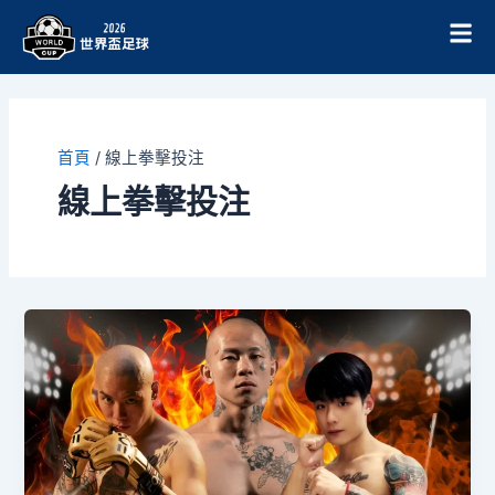
跳
至
主
要
內
容
首頁
/
線上拳擊投注
線上拳擊投注