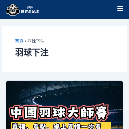
跳
至
主
要
內
容
首頁
/
羽球下注
羽球下注