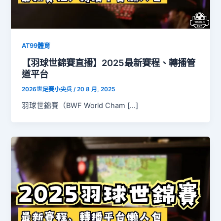
AT99體育
【羽球世錦賽直播】2025最新賽程、轉播管
道平台
2026世足賽小尖兵
/
20 8 月, 2025
羽球世錦賽（BWF World Cham […]