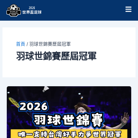
跳
至
主
要
內
容
首頁
/
羽球世錦賽歷屆冠軍
羽球世錦賽歷屆冠軍