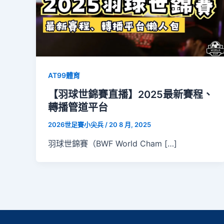
AT99體育
【羽球世錦賽直播】2025最新賽程、
轉播管道平台
2026世足賽小尖兵
/
20 8 月, 2025
羽球世錦賽（BWF World Cham […]