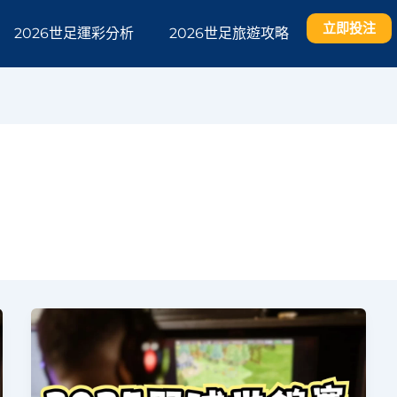
立即投注
2026世足運彩分析
2026世足旅遊攻略