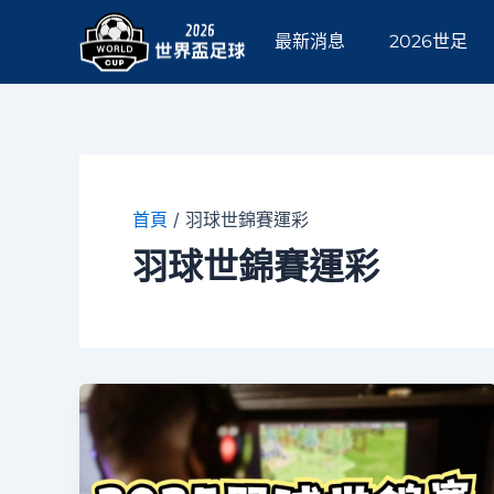
跳
至
最新消息
2026世足
主
要
內
容
首頁
/
羽球世錦賽運彩
羽球世錦賽運彩