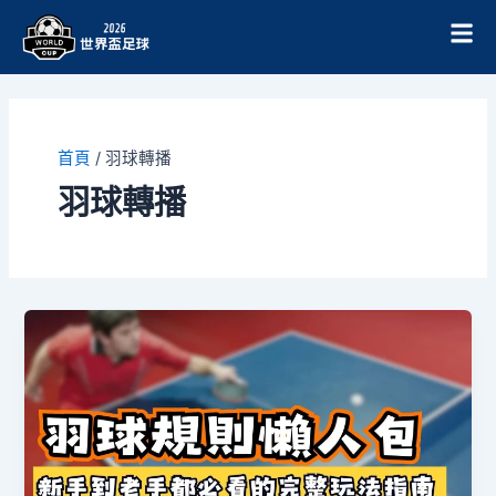
跳
至
主
要
內
容
首頁
/
羽球轉播
羽球轉播