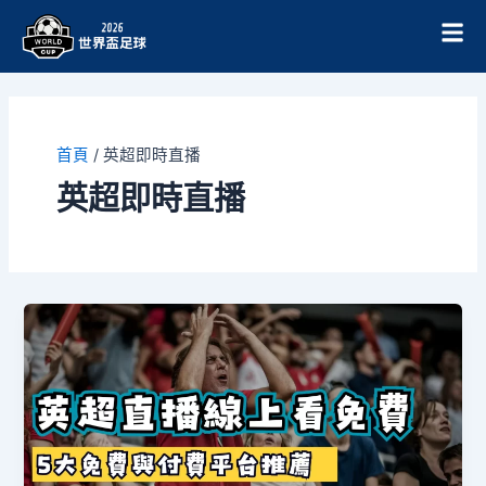
跳
至
主
要
內
容
首頁
/
英超即時直播
英超即時直播