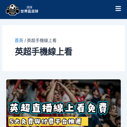
跳
至
主
要
內
容
首頁
/
英超手機線上看
英超手機線上看